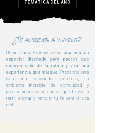
TEMÁTICA DEL AÑO
¿Te atreves a vivirlo?
Urban Camp Experience es
una edición
especial diseñada para padres que
quieren salir de la rutina y vivir una
experiencia que marque.
Prepárate para
días con actividades extremas, un
ambiente increíble de comunidad y
predicaciones impactantes que te van a
retar, animar y renovar tu fe para la vida
real.