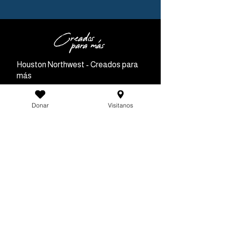
Houston Northwest - Creados para
más
Dirección:
Donar
Visitanos
11810 T C Jester Blvd, Houston, TX
77067.
Teléfono:
+1 281-715-9746
Horarios de Servicio:
Sábado 10h00 - 11h00 AM | 11h30 -
12h30