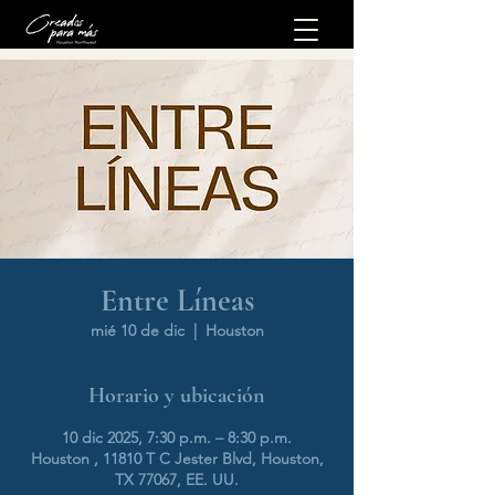
Entre Líneas
mié 10 de dic
  |  
Houston
Horario y ubicación
10 dic 2025, 7:30 p.m. – 8:30 p.m.
Houston , 11810 T C Jester Blvd, Houston,
TX 77067, EE. UU.