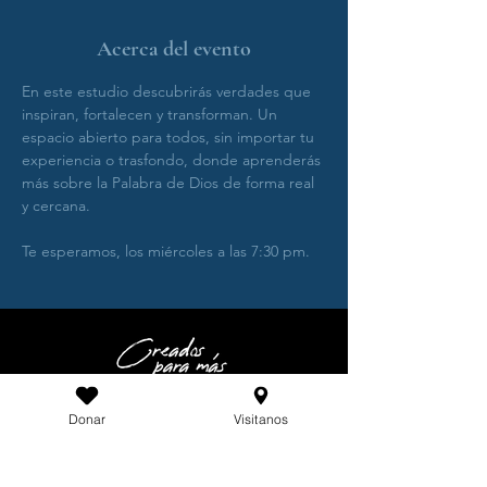
Acerca del evento
En este estudio descubrirás verdades que 
inspiran, fortalecen y transforman. Un 
espacio abierto para todos, sin importar tu 
experiencia o trasfondo, donde aprenderás 
más sobre la Palabra de Dios de forma real 
y cercana.
Te esperamos, los miércoles a las 7:30 pm.
Houston Northwest - Creados para
Donar
Visitanos
más
Dirección: